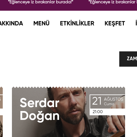
*Eğlenceye iz bırakanlar burada!*
*Eğlenceye iz bırakanlar 
AKKINDA
MENÜ
ETKİNLİKLER
KEŞFET
ZAM
21
S
Serdar
AĞUSTOS
Cuma
21:00
Doğan