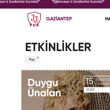
ye iz bırakanlar burada!*
*Eğlenceye iz bırakanlar burada!*
GAZİANTEP
H
ETKİNLİKLER
x
Pop
15
Duygu
AĞUSTO
Cumartesi
21:00
Ünalan