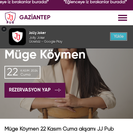
eye iz bırakanlar burada!*
*Eğlenceye iz bırakanlar burada!*
GAZİANTEP
GEÇMİŞ ETKİNLİK
×
Jolly Joker
Yükle
Jolly Joker
Ücretsiz - Google Play
Müge Köymen
22
KASIM 2024
Cuma
REZERVASYON YAP
Müge Köymen 22 Kasım Cuma akşamı JJ Pub