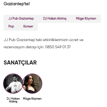
Gaziantep'te!
JJ Pub Gaziantep
DJ Hakan Atılmış
Müge Köymen
Pop
Konser
JJ Pub Gaziantep'teki etkinliklerimizin ücret ve
rezervasyon detayı için: 0850 549 01 37
SANATÇILAR
DJ Hakan
Müge Köymen
Atılmış