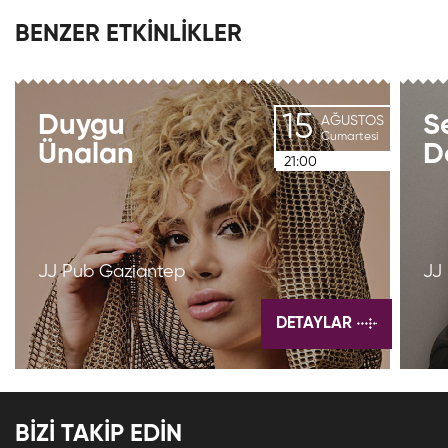
BENZER ETKİNLİKLER
15
Duygu
S
AĞUSTOS
Cumartesi
Ünalan
D
21:00
JJ Pub Gaziantep
JJ
DETAYLAR
BİZİ TAKİP EDİN