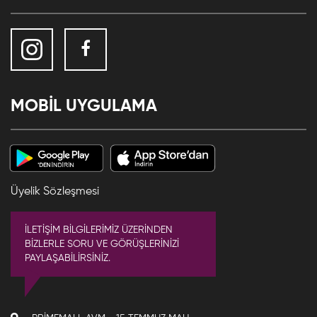
MOBİL UYGULAMA
Üyelik Sözleşmesi
İLETİŞİM BİLGİLERİMİZ ÜZERİNDEN
BİZLERLE SORU VE GÖRÜŞLERİNİZİ
PAYLAŞABİLİRSİNİZ.