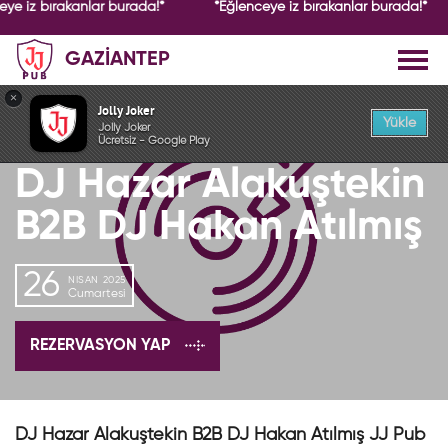
eye iz bırakanlar burada!*
*Eğlenceye iz bırakanlar burada!*
GAZİANTEP
GEÇMİŞ ETKİNLİK
×
Jolly Joker
Yükle
Jolly Joker
Ücretsiz - Google Play
DJ Hazar Alakuştekin
B2B DJ Hakan Atılmış
26
NISAN 2025
Cumartesi
REZERVASYON YAP
DJ Hazar Alakuştekin B2B DJ Hakan Atılmış JJ Pub