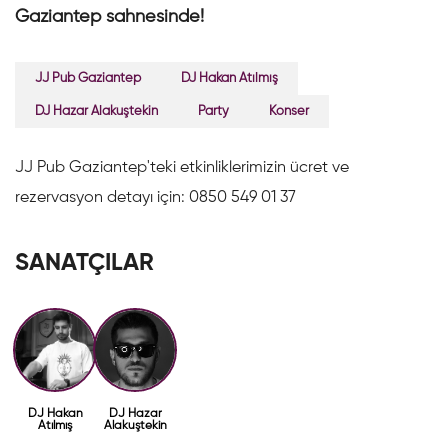
Gaziantep sahnesinde!
JJ Pub Gaziantep
DJ Hakan Atılmış
DJ Hazar Alakuştekin
Party
Konser
JJ Pub Gaziantep'teki etkinliklerimizin ücret ve
rezervasyon detayı için: 0850 549 01 37
SANATÇILAR
DJ Hakan
DJ Hazar
Atılmış
Alakuştekin