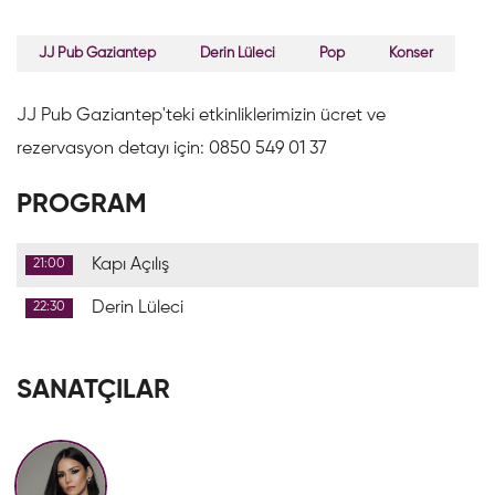
JJ Pub Gaziantep
Derin Lüleci
Pop
Konser
JJ Pub Gaziantep'teki etkinliklerimizin ücret ve
rezervasyon detayı için: 0850 549 01 37
PROGRAM
Kapı Açılış
21:00
Derin Lüleci
22:30
SANATÇILAR