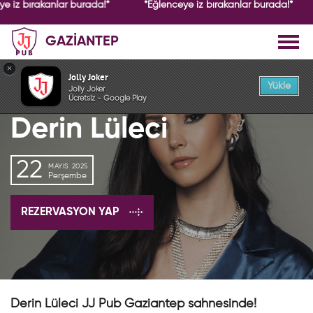
e iz bırakanlar burada!*
*Eğlenceye iz bırakanlar burada!*
GAZİANTEP
GEÇMİŞ ETKİNLİK
×
Jolly Joker
Yükle
Jolly Joker
Ücretsiz - Google Play
Derin Lüleci
22
MAYIS 2025
Perşembe
REZERVASYON YAP
Derin Lüleci JJ Pub Gaziantep sahnesinde!