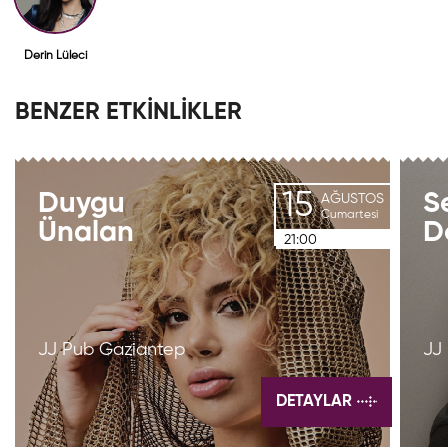
Derin Lüleci
BENZER ETKİNLİKLER
15
Duygu
S
AĞUSTOS
Cumartesi
Ünalan
D
21:00
JJ Pub Gaziantep
JJ
DETAYLAR